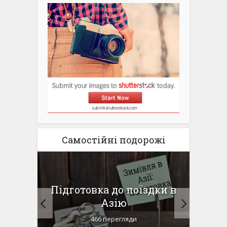
Самостійні подорожі
для
Підготовка до поїздки в
Па
ду
Азію
г
466 перегляди