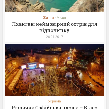
Життя
Місця
•
Пханган: неймовірний острів для
відпочинку
26.01.2017
Україна
Різдвяна Софійська площа – Відео