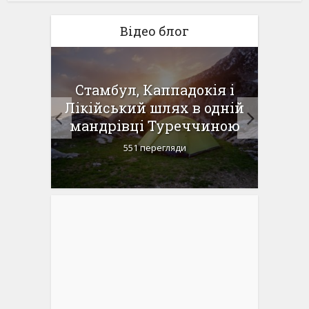
Відео блог
 в
Стамбул, Каппадокія і
Доро
ий
Лікійський шлях в одній
пня-1
мандрівці Туреччиною
Ка
551 перегляди