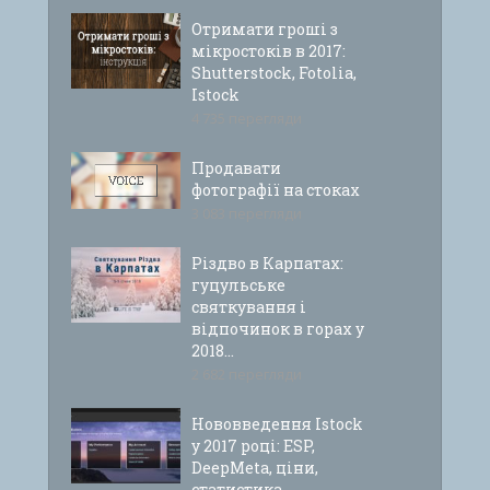
Отримати гроші з
мікростоків в 2017:
Shutterstock, Fotolia,
Istock
4 735 перегляди
Продавати
фотографії на стоках
3 083 перегляди
Різдво в Карпатах:
гуцульське
святкування і
відпочинок в горах у
2018...
2 682 перегляди
Нововведення Istock
у 2017 році: ESP,
DeepMeta, ціни,
статистика