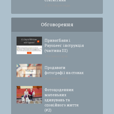
2 474 перегляди
Обговорення
ПриватБанк і
Payoneer: інструкція
(частина ІІІ)
16 коментарів
Продавати
фотографії на стоках
10 коментарів
Фотощоденник
маленьких
здивувань та
спокійного життя
(#2)