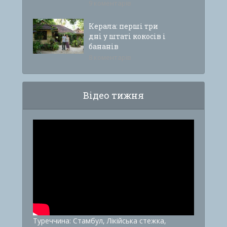
9 коментарів
Керала: перші три
дні у штаті кокосів і
бананів
8 коментарів
Відео тижня
Туреччина: Стамбул, Лікійська стежка,