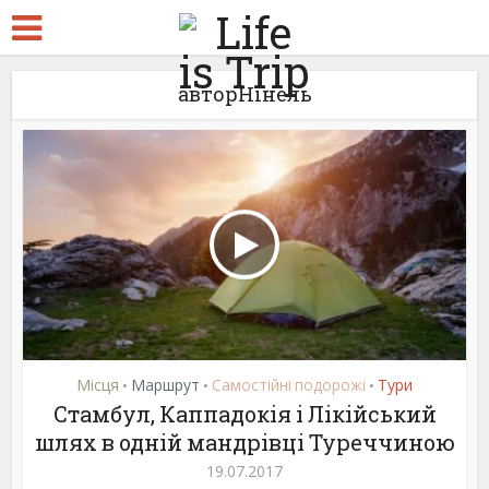
авторНінель
Місця
Маршрут
Самостійні подорожі
Тури
•
•
•
Стамбул, Каппадокія і Лікійський
шлях в одній мандрівці Туреччиною
19.07.2017