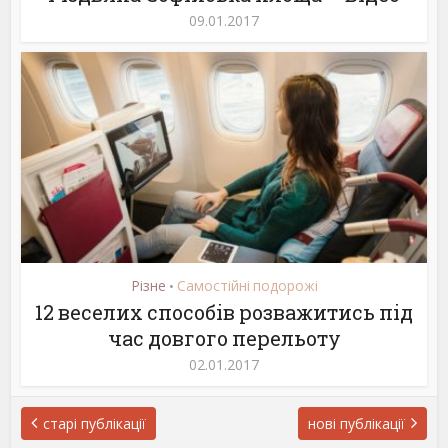
09.01.2017
Різне
Самостійні подорожі
•
12 веселих способів розважитись під
час довгого перельоту
02.01.2017
старі публікації
нові публікації