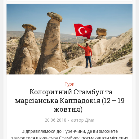
Тури
Колоритний Стамбул та
марсіанська Каппадокія (12 – 19
жовтня)
20.06.2018
автор
Діма
Відправляємося до Туреччини, де ви зможете
зануритися в культуру Стамбулу, посмакувати місцевих