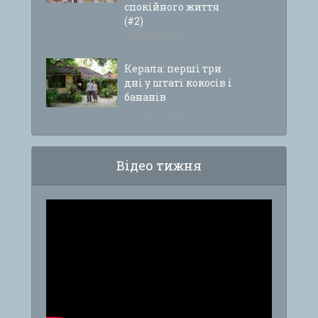
спокійного життя
(#2)
9 коментарів
Керала: перші три
дні у штаті кокосів і
бананів
8 коментарів
Відео тижня