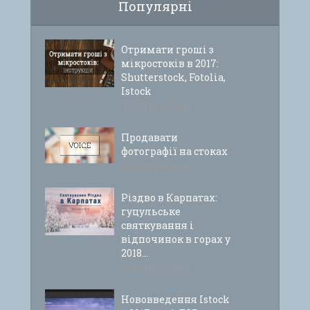
Популярні
Отримати гроші з
мікростоків в 2017:
Shutterstock, Fotolia,
Istock
4 735 перегляди
Продавати
фотографії на стоках
3 083 перегляди
Різдво в Карпатах:
гуцульське
святкування і
відпочинок в горах у
2018...
2 682 перегляди
Нововведення Istock