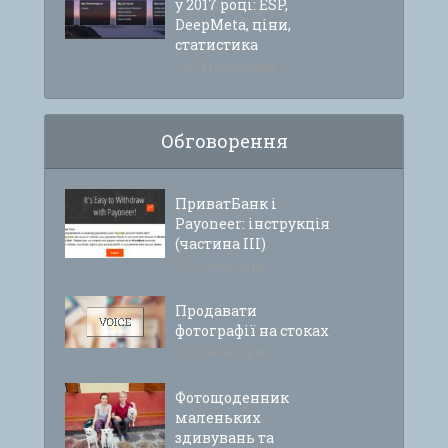
у 2017 році: ESP,
DeepMeta, ціни,
статистика
2 474 перегляди
Обговорення
ПриватБанк і
Payoneer: інструкція
(частина ІІІ)
16 коментарів
Продавати
фотографії на стоках
10 коментарів
Фотощоденник
маленьких
здивувань та