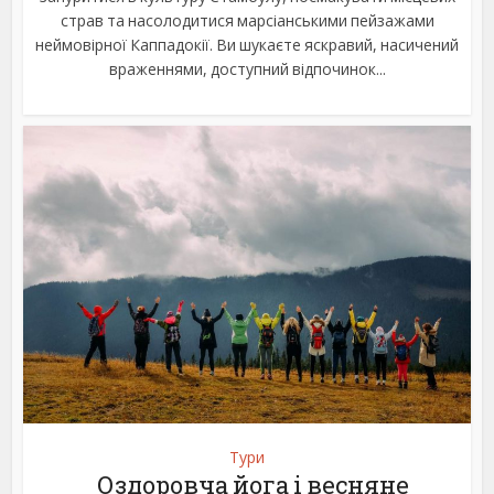
страв та насолодитися марсіанськими пейзажами
неймовірної Каппадокії. Ви шукаєте яскравий, насичений
враженнями, доступний відпочинок...
Тури
Оздоровча йога і весняне