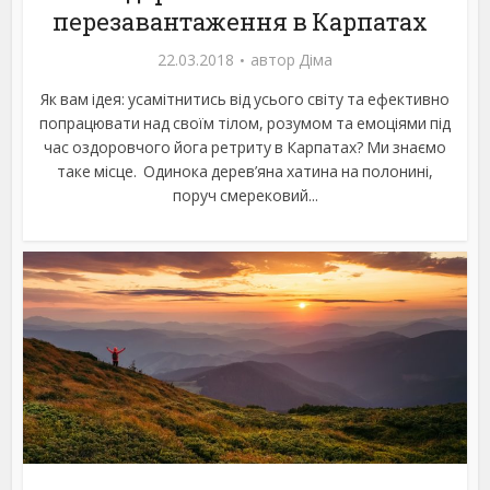
перезавантаження в Карпатах
22.03.2018
автор
Діма
Як вам ідея: усамітнитись від усього світу та ефективно
попрацювати над своїм тілом, розумом та емоціями під
час оздоровчого йога ретриту в Карпатах? Ми знаємо
таке місце. Одинока дерев’яна хатина на полонині,
поруч смерековий...