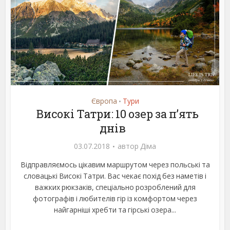
Європа
Тури
•
Високі Татри: 10 озер за п’ять
днів
03.07.2018
автор
Діма
Відправляємось цікавим маршрутом через польські та
словацькі Високі Татри. Вас чекає похід без наметів і
важких рюкзаків, спеціально розроблений для
фотографів і любителів гір із комфортом через
найгарніші хребти та гірські озера...