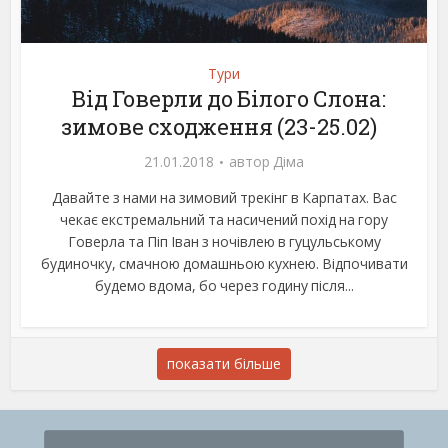
Тури
Від Говерли до Білого Слона:
зимове сходження (23-25.02)
21.01.2018
автор
Діма
Давайте з нами на зимовий трекінг в Карпатах. Вас
чекає екстремальний та насичений похід на гору
Говерла та Піп Іван з ночівлею в гуцульському
будиночку, смачною домашньою кухнею. Відпочивати
будемо вдома, бо через годину після...
показати більше