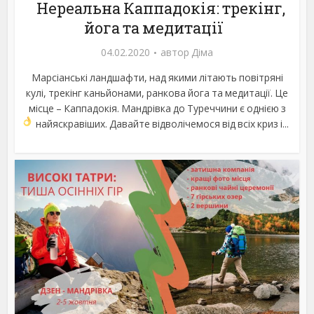
Нереальна Каппадокія: трекінг,
йога та медитації
04.02.2020
автор
Діма
Марсіанські ландшафти, над якими літають повітряні
кулі, трекінг каньйонами, ранкова йога та медитації. Це
місце – Каппадокія. Мандрівка до Туреччини є однією з
найяскравіших.
Давайте відволічемося від всіх криз і...