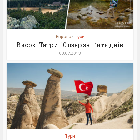
Європа
Тури
•
Високі Татри: 10 озер за п’ять днів
03.07.2018
Тури