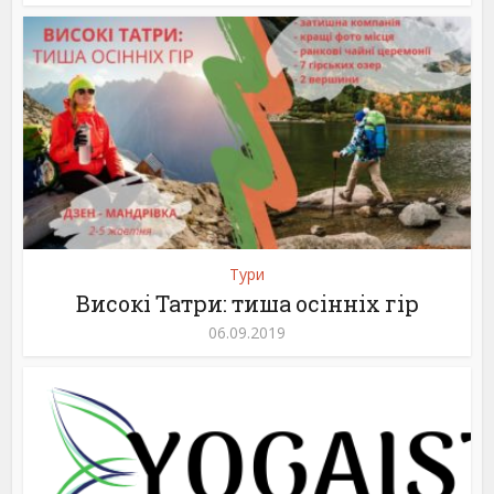
Тури
Високі Татри: тиша осінніх гір
06.09.2019