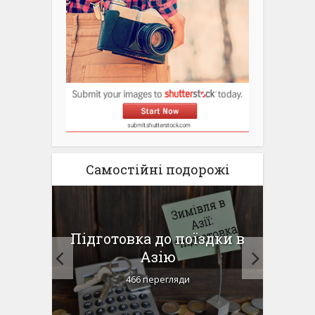
Самостійні подорожі
для
Підготовка до поїздки в
Па
ду
Азію
г
466 перегляди