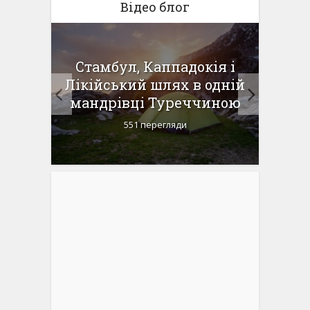
Відео блог
 в
Стамбул, Каппадокія і
Доро
ий
Лікійський шлях в одній
пня-1
мандрівці Туреччиною
Ка
551 перегляди