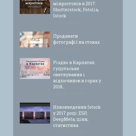
мікростоків в 2017:
Shutterstock, Fotolia,
Istock
4 735 перегляди
Продавати
фотографії на стоках
3 081 перегляди
Різдво в Карпатах:
гуцульське
святкування і
відпочинок в горах у
2018...
2 682 перегляди
Нововведення Istock
у 2017 році: ESP,
DeepMeta, ціни,
статистика
2 474 перегляди