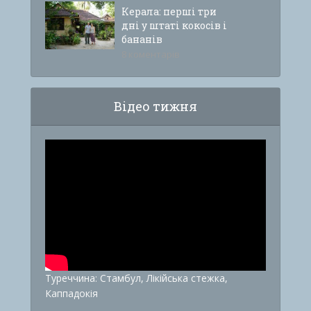
Керала: перші три
дні у штаті кокосів і
бананів
8 коментарів
Відео тижня
Туреччина: Стамбул, Лікійська стежка,
Каппадокія