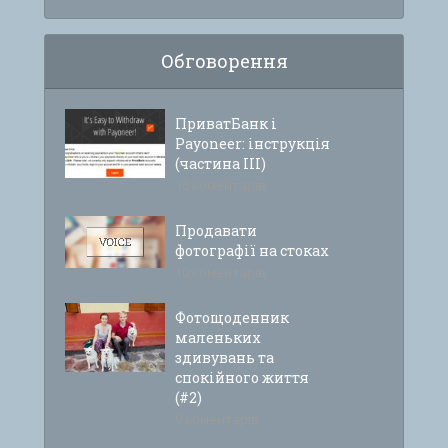
Обговорення
ПриватБанк і
Payoneer: інструкція
(частина ІІІ)
16 коментарів
Продавати
фотографії на стоках
10 коментарів
Фотощоденник
маленьких
здивувань та
спокійного життя
(#2)
9 коментарів