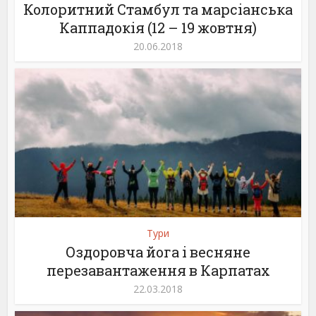
Колоритний Стамбул та марсіанська
Каппадокія (12 – 19 жовтня)
20.06.2018
Тури
Оздоровча йога і весняне
перезавантаження в Карпатах
22.03.2018