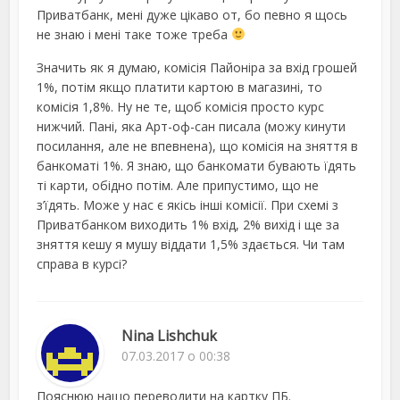
Приватбанк, мені дуже цікаво от, бо певно я щось
не знаю і мені таке тоже треба
Значить як я думаю, комісія Пайоніра за вхід грошей
1%, потім якщо платити картою в магазині, то
комісія 1,8%. Ну не те, щоб комісія просто курс
нижчий. Пані, яка Арт-оф-сан писала (можу кинути
посилання, але не впевнена), що комісія на зняття в
банкоматі 1%. Я знаю, що банкомати бувають їдять
ті карти, обідно потім. Але припустимо, що не
з’їдять. Може у нас є якісь інші комісії. При схемі з
Приватбанком виходить 1% вхід, 2% вихід і ще за
зняття кешу я мушу віддати 1,5% здається. Чи там
справа в курсі?
Nina Lishchuk
07.03.2017 о 00:38
Пояснюю нащо переводити на картку ПБ.