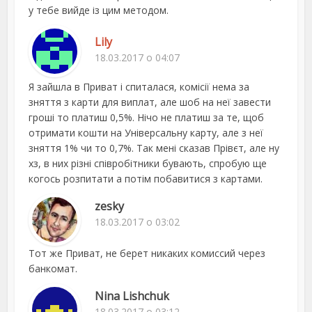
у тебе вийде із цим методом.
Lily
18.03.2017 о 04:07
Я зайшла в Приват і спиталася, комісії нема за
зняття з карти для виплат, але шоб на неї завести
гроші то платиш 0,5%. Нічо не платиш за те, щоб
отримати кошти на Універсальну карту, але з неї
зняття 1% чи то 0,7%. Так мені сказав Прівєт, але ну
хз, в них різні співробітники бувають, спробую ще
когось розпитати а потім побавитися з картами.
zesky
18.03.2017 о 03:02
Тот же Приват, не берет никаких комиссий через
банкомат.
Nina Lishchuk
18.03.2017 о 03:12