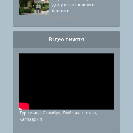
дні у штаті кокосів і
бананів
8 коментарів
Відео тижня
Туреччина: Стамбул, Лікійська стежка,
Каппадокія