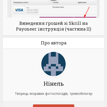
Виведення грошей зі Skrill на
Payoneer: інструкція (частина ІІ)
Про автора
Нінель
Творець яскравих фотоспогадів, тревелблогер