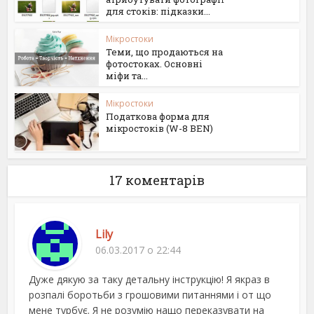
для стоків: підказки...
Мікростоки
Теми, що продаються на
фотостоках. Основні
міфи та...
Мікростоки
Податкова форма для
мікростоків (W-8 BEN)
17 коментарів
Lily
06.03.2017 о 22:44
Дуже дякую за таку детальну інструкцію! Я якраз в
розпалі боротьби з грошовими питаннями і от що
мене турбує. Я не розумію нащо переказувати на