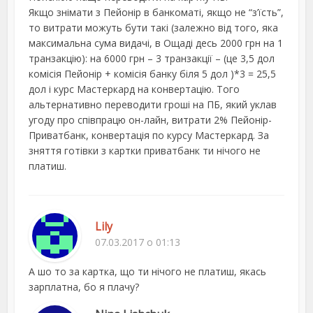
Якщо знімати з Пейонір в банкоматі, якщо не “з’їсть”,
то витрати можуть бути такі (залежно від того, яка
максимальна сума видачі, в Ощаді десь 2000 грн на 1
транзакцію): на 6000 грн – 3 транзакції – (це 3,5 дол
комісія Пейонір + комісія банку біля 5 дол )*3 = 25,5
дол і курс Мастеркард на конвертацію. Того
альтернативно переводити гроші на ПБ, який уклав
угоду про співпрацю он-лайн, витрати 2% Пейонір-
Приватбанк, конвертація по курсу Мастеркард. За
зняття готівки з картки приватбанк ти нічого не
платиш.
Lily
07.03.2017 о 01:13
А шо то за картка, що ти нічого не платиш, якась
зарплатна, бо я плачу?