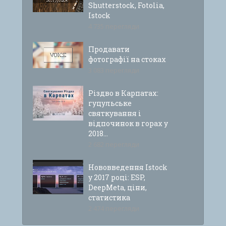
Shutterstock, Fotolia,
Istock
4 735 перегляди
Продавати
фотографії на стоках
3 083 перегляди
Різдво в Карпатах:
гуцульське
святкування і
відпочинок в горах у
2018...
2 682 перегляди
Нововведення Istock
у 2017 році: ESP,
DeepMeta, ціни,
статистика
2 474 перегляди