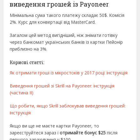
виведення грошей із Payoneer
Мінімальна сума такого платежу складає 50$. Комісія
2%. Курс для конвертації від MasterCard.
Загалом цей метод вигідніший, ніж знімати готівку
через банкомат українських банків із картки Пейонір
приблизно на 3%.
Корисні статті:
Як отримати гроші із мікростоків у 2017 році: інструкція
Виведення грошей зі Skrill на Payoneer: інструкція
(частина ІІ)
Що робити, якщо Skrill заблокував виведення грошей:
інструкція
Якщо ви ще не маєте картки Payoneer, то
зареєструйтеся зараз і
отримайте бонус $25
після
першого зарахування у $100.