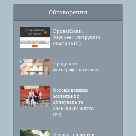
Обговорення
ПриватБанк і
Payoneer: інструкція
(частина ІІІ)
17 коментарів
Продавати
фотографії на стоках
12 коментарів
Фотощоденник
маленьких
здивувань та
спокійного життя
(#2)
10 коментарів
Керала: перші три