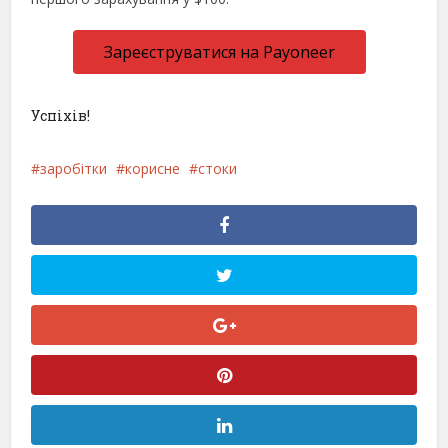
Зареєструватися на Payoneer
Успіхів!
заробітки
корисне
стоки