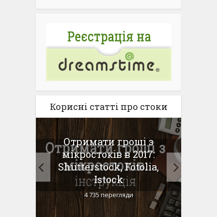
Корисні статті про стоки
ся на
Отримати гроші з
Прод
вні
мікростоків в 2017:
и
Shutterstock, Fotolia,
Istock
4 735 перегляди