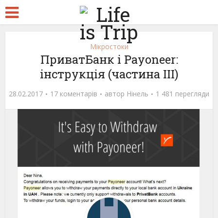
Мікростоки
ПриватБанк і Payoneer:
інструкція (частина ІІІ)
28.02.2017
17 коментарів
автор
Нінель
1 481 перегляди