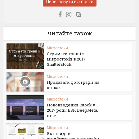
Переглянути всі пости
читайте також
Мікростоки
Отримати гроші з
мікростоків в 2017:
Shutterstock...
Мікростоки
Продавати фотографії на
стоках
Мікростоки
Нововведення Istock у
2017 році: ESP, DeepMeta,
ціни...
Мікростоки
Як швидше
атрибутувати фотографії