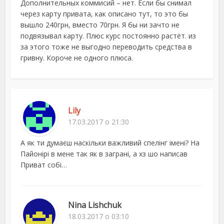
Дополнительных коммисий – нет. Если бы снимал
через карту привата, как описано тут, то это бы
вышло 240грн, вместо 70грн. Я бы ни зачто не
подвязывал карту. Плюс курс постоянно растёт. из
за этого тоже не выгодно переводить средства в
гривну. Короче не одного плюса.
Lily
17.03.2017 о 21:30
А як ти думаєш наскільки важливий спелінг імені? На
Пайонірі в мене так як в заграні, а хз шо написав
Приват собі…
Nina Lishchuk
18.03.2017 о 03:10