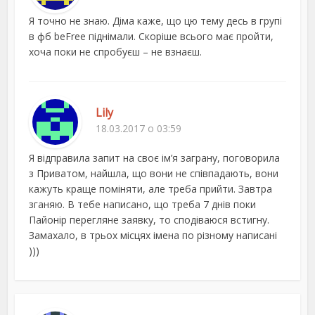
Я точно не знаю. Діма каже, що цю тему десь в групі
в фб beFree піднімали. Скоріше всього має пройти,
хоча поки не спробуєш – не взнаєш.
Lily
18.03.2017 о 03:59
Я відправила запит на своє ім’я заграну, поговорила
з Приватом, найшла, що вони не співпадають, вони
кажуть краще поміняти, але треба прийти. Завтра
зганяю. В тебе написано, що треба 7 днів поки
Пайонір перегляне заявку, то сподіваюся встигну.
Замахало, в трьох місцях імена по різному написані
)))