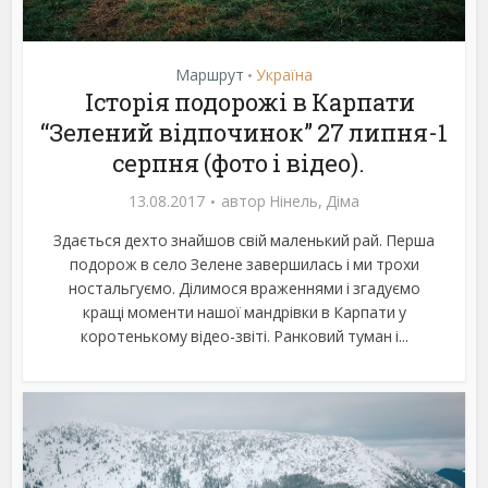
Маршрут
Україна
•
Історія подорожі в Карпати
“Зелений відпочинок” 27 липня-1
серпня (фото і відео).
13.08.2017
автор
Нінель
,
Діма
Здається дехто знайшов свій маленький рай. Перша
подорож в село Зелене завершилась і ми трохи
ностальгуємо. Ділимося враженнями і згадуємо
кращі моменти нашої мандрівки в Карпати у
коротенькому відео-звіті. Ранковий туман і...