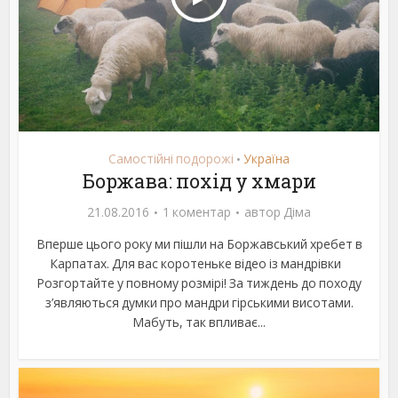
Самостійні подорожі
Україна
•
Боржава: похід у хмари
21.08.2016
1 коментар
автор
Діма
Вперше цього року ми пішли на Боржавський хребет в
Карпатах. Для вас коротеньке відео із мандрівки
Розгортайте у повному розмірі! За тиждень до походу
з’являються думки про мандри гірськими висотами.
Мабуть, так впливає...