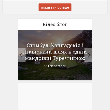
показати більше
Відео блог
 в
Стамбул, Каппадокія і
Доро
ий
Лікійський шлях в одній
пня-1
мандрівці Туреччиною
Ка
551 перегляди