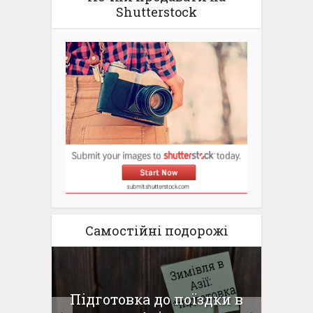
Shutterstock
Самостійні подорожі
для
Підготовка до поїздки в
Па