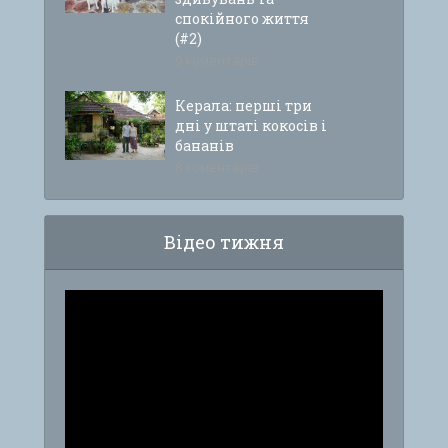
спокійного життя
(#2)
9 коментарів
Керала: перші три
дні у штаті кокосів і
бананів
8 коментарів
Відео тижня