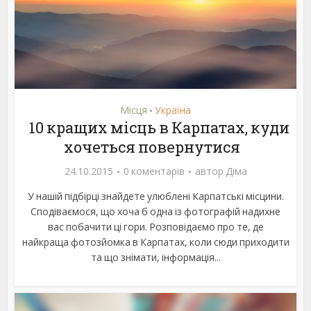
Місця
Україна
•
10 кращих місць в Карпатах, куди
хочеться повернутися
24.10.2015
0 коментарів
автор
Діма
У нашій підбірці знайдете улюблені Карпатські місцини.
Сподіваємося, що хоча б одна із фотографій надихне
вас побачити ці гори. Розповідаємо про те, де
найкраща фотозйомка в Карпатах, коли сюди приходити
та що знімати, інформація...