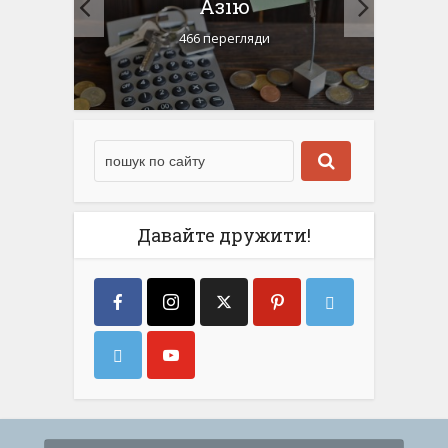
ду
Азію
г
466 перегляди
Давайте дружити!