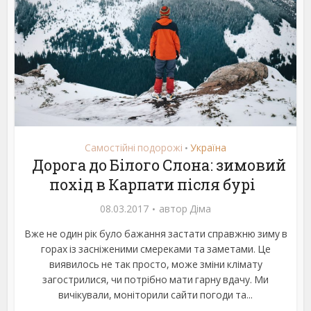
Самостійні подорожі
Україна
•
Дорога до Білого Слона: зимовий
похід в Карпати після бурі
08.03.2017
автор
Діма
Вже не один рік було бажання застати справжню зиму в
горах із засніженими смереками та заметами. Це
виявилось не так просто, може зміни клімату
загострилися, чи потрібно мати гарну вдачу. Ми
вичікували, моніторили сайти погоди та...