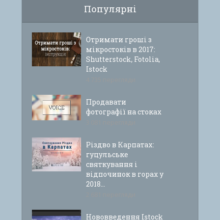
Популярні
Отримати гроші з
мікростоків в 2017:
Shutterstock, Fotolia,
Istock
4 735 перегляди
Продавати
фотографії на стоках
3 081 перегляди
Різдво в Карпатах:
гуцульське
святкування і
відпочинок в горах у
2018...
2 681 перегляди
Нововведення Istock