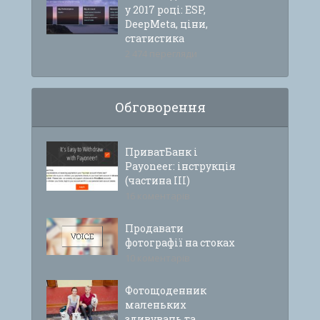
у 2017 році: ESP,
DeepMeta, ціни,
статистика
2 474 перегляди
Обговорення
ПриватБанк і
Payoneer: інструкція
(частина ІІІ)
16 коментарів
Продавати
фотографії на стоках
10 коментарів
Фотощоденник
маленьких
здивувань та