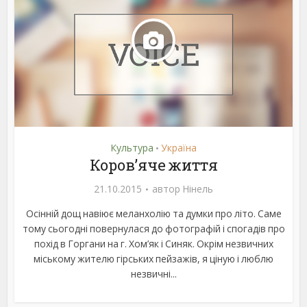
Культура
Україна
•
Коров’яче життя
21.10.2015
автор
Нінель
Осінній дощ навіює меланхолію та думки про літо. Саме
тому сьогодні повернулася до фотографій і спогадів про
похід в Горгани на г. Хом’як і Синяк. Окрім незвичних
міському жителю гірських пейзажів, я ціную і люблю
незвичні...