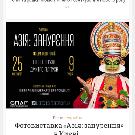
та...
Різне
Україна
•
Фотовиставка «Азія: занурення»
в Києві