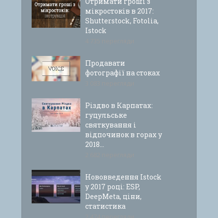
Отримати гроші з
мікростоків в 2017:
Shutterstock, Fotolia,
Istock
4 735 перегляди
Продавати
фотографії на стоках
3 083 перегляди
Різдво в Карпатах:
гуцульське
святкування і
відпочинок в горах у
2018...
2 682 перегляди
Нововведення Istock
у 2017 році: ESP,
DeepMeta, ціни,
статистика
2 474 перегляди