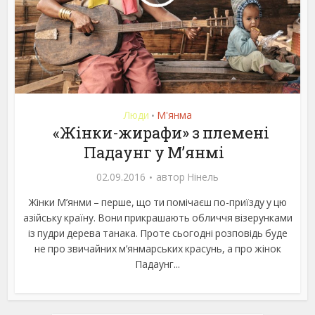
Люди
М'янма
•
«Жінки-жирафи» з племені
Падаунг у М’янмі
02.09.2016
автор
Нінель
Жінки М’янми – перше, що ти помічаєш по-приїзду у цю
азійську країну. Вони прикрашають обличчя візерунками
із пудри дерева танака. Проте сьогодні розповідь буде
не про звичайних м’янмарських красунь, а про жінок
Падаунг...