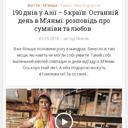
Життя
М'янма
Самостійні подорожі
•
•
190 днів у Азії – 5 країн. Останній
день в М’янмі: розповідь про
сумніви та любов
03.09.2016
автор
Нінель
Вже більше половини року в мандрах. Занесло в такі
місця, які навіть не могли собі уявити. Такий собі
маленький ювілей співпадає із днем від’їзду із М’янми.
Ось короткий звіт. А хіба подорожі можуть
втомлювати? За останні...