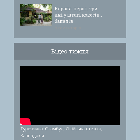
Керала: перші три
дні у штаті кокосів і
бананів
8 коментарів
Відео тижня
Туреччина: Стамбул, Лікійська стежка,
Каппадокія