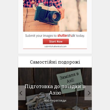
Самостійні подорожі
для
Підготовка до поїздки в
Па
ду
Азію
г
466 перегляди