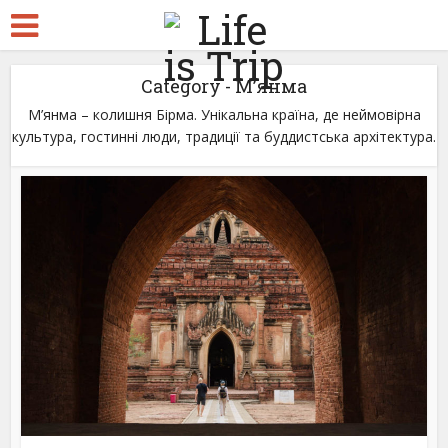
Category - М’янма
М’янма – колишня Бірма. Унікальна країна, де неймовірна
культура, гостинні люди, традиції та буддистська архітектура.