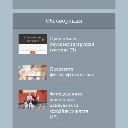
Обговорення
ПриватБанк і
Payoneer: інструкція
(частина ІІІ)
16 коментарів
Продавати
фотографії на стоках
10 коментарів
Фотощоденник
маленьких
здивувань та
спокійного життя
(#2)
9 коментарів