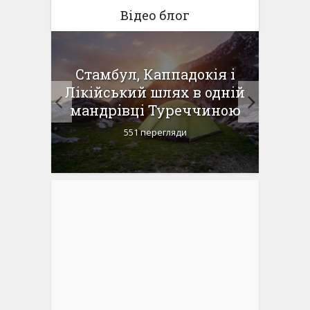
Відео блог
 в
Стамбул, Каппадокія і
Доро
ий
Лікійський шлях в одній
пня-1
мандрівці Туреччиною
Ка
551 перегляди