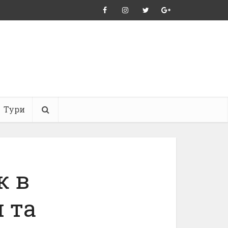
Тури
к в
 та