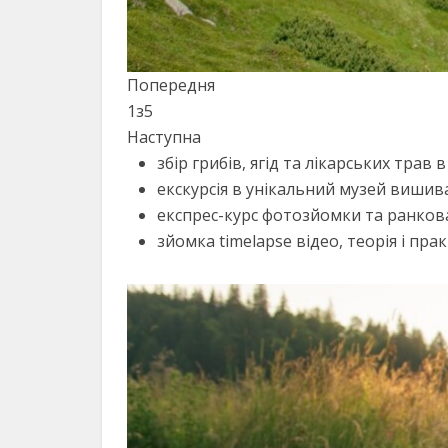
Попередня
1
з
5
Наступна
збір грибів, ягід та лікарських трав 
екскурсія в унікальний музей вишив
експрес-курс фотозйомки та ранкова
зйомка timelapse відео, теорія і прак