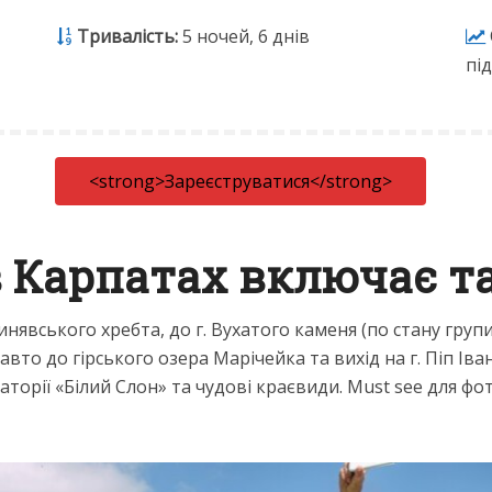
Тривалість:
5 ночей, 6 днів
пі
<strong>Зареєструватися</strong>
 Карпатах включає т
нявського хребта, до г. Вухатого каменя (по стану групи
вто до гірського озера Марічейка та вихід на г. Піп Ів
торії «Білий Слон» та чудові краєвиди. Must see для фо