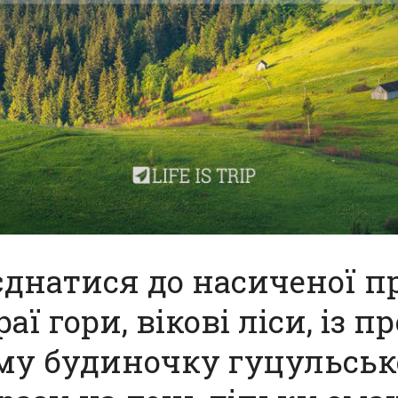
днатися до насиченої п
аї гори, вікові ліси, із
му будиночку гуцульської