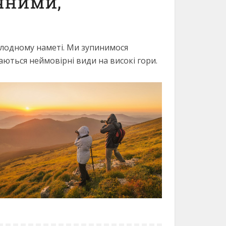
ачними,
олодному наметі. Ми зупинимося
ваються неймовірні види на високі гори.