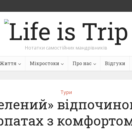
Нотатки самостійних мандрівників
Життя
Мікростоки
Про нас
Відгуки
Тури
елений» відпочино
рпатах з комфортом