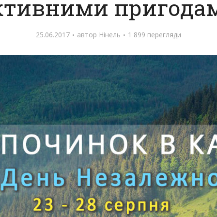
ктивними пригода
25.06.2017
автор
Нінель
1 899 перегляди