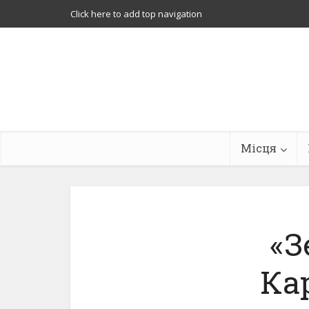
Click here to add top navigation
Місця
«З
Ка