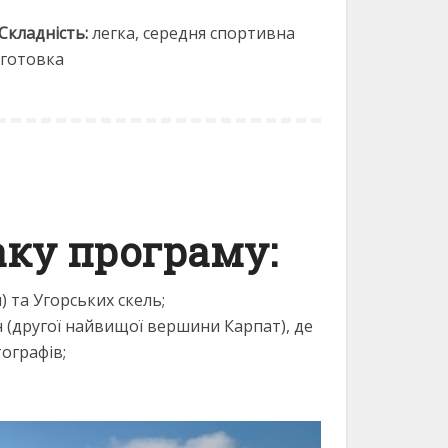
Складність:
легка, середня спортивна
дготовка
аку програму:
) та Угорських скель;
ан (другої найвищої вершини Карпат), де
тографів;