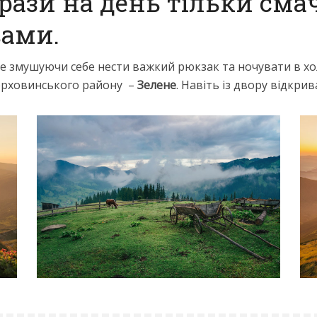
 рази на день тільки см
ами.
е змушуючи себе нести важкий рюкзак та ночувати в х
ерховинського району –
Зелене
. Навіть із двору відкри