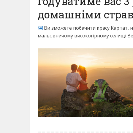
годуватиме вас 3
домашніми страв
Ви зможете побачити красу Карпат, н
мальовничому високогірному селищі В