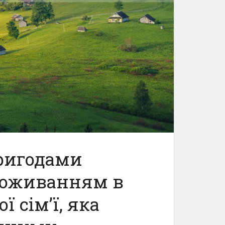
ригодами
 проживанням в
 сім’ї, яка