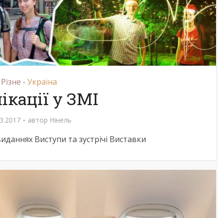
Різне
Україна
•
ікації у ЗМІ
3.2017
автор
Нінель
вка до поїздки в
Пакуємо рюкзак дл
виданнях Виступи та зустрічі Виставки
Азію
гірського походу
466 перегляди
748 перегляди