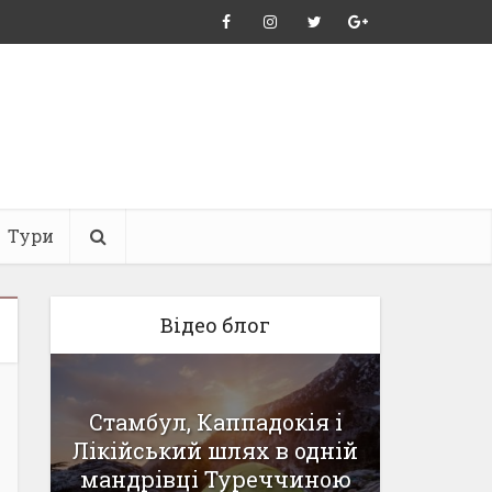
Тури
Відео блог
Стамбул, Каппадокія і
Дорога
Лікійський шлях в одній
зим
-1
мандрівці Туреччиною
Карп