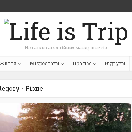
Нотатки самостійних мандрівників
Життя
Мікростоки
Про нас
Відгуки
tegory - Різне
Історія подорожі в
 у Азії – 5 країн.
Карпати “Зелений
й день в М’янмі:
відпочинок” 27 липня
повідь про...