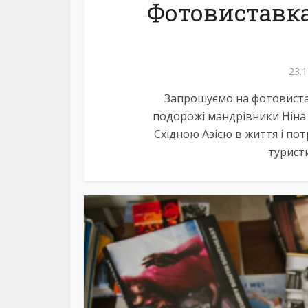
Фотовиставка
23.1
Запрошуємо на фотовиставк
подорожі мандрівники Ніна
Східною Азією в життя і пот
туристи