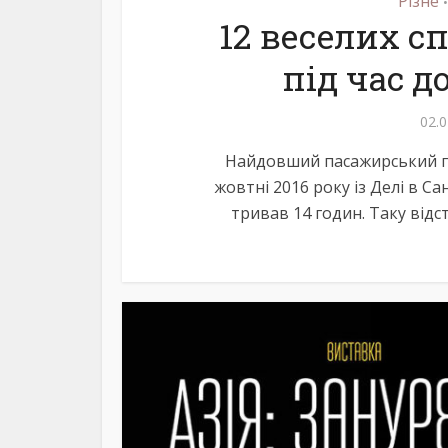
Різне
•
12 веселих с
під час д
02.0
Найдовший пасажирський пере
жовтні 2016 року із Делі в С
тривав 14 годин. Таку відст