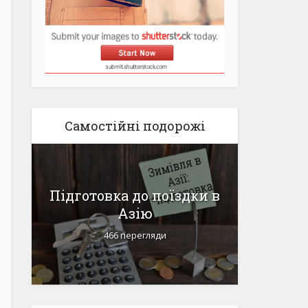
Самостійні подорожі
я
Підготовка до поїздки в
Пакує
Азію
гір
466 перегляди