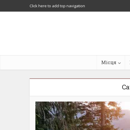
Click here to add top navigation
Місця
Ca
190 днів
Різдвяна Софійська
Останні
площа – Відео
роз