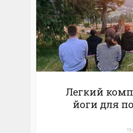
202 перегляди
Легкий комп
йоги для п
15.