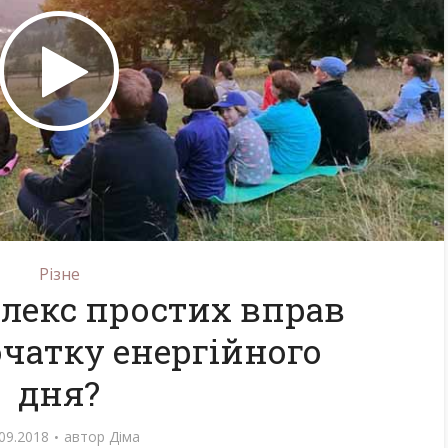
серпня...
399 перегляди
527 перегляди
Різне
лекс простих вправ
очатку енергійного
дня?
09.2018
автор
Діма