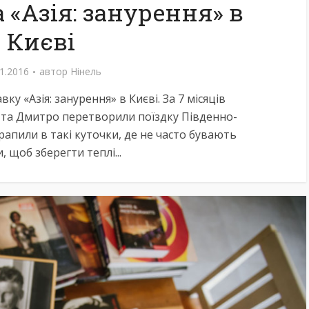
 «Азія: занурення» в
Києві
1.2016
автор
Нінель
у «Азія: занурення» в Києві. За 7 місяців
 та Дмитро перетворили поїздку Південно-
рапили в такі куточки, де не часто бувають
, щоб зберегти теплі...