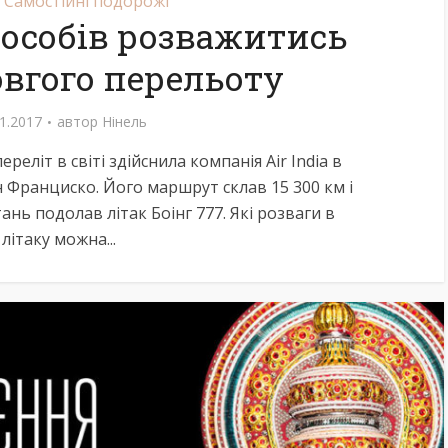
Самостійні подорожі
пособів розважитись
овгого перельоту
1.2017
автор
Нінель
літ в світі здійснила компанія Air India в
ан Франциско. Його маршрут склав 15 300 км і
ань подолав літак Боінг 777. Які розваги в
літаку можна...