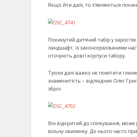
Якщо йти далі, то з’являються покин
Покинутий дитячий табір у заростя
ландшафт, із законсервованими нас
оточують довгі корпуси табору.
Трохи далі важко не помітити глинян
знаменитість – відлюдник Олег Григо
Підгото
зброї.
Він відкритий до спілкування, може 
вільну хвилинку. До нього часто пр