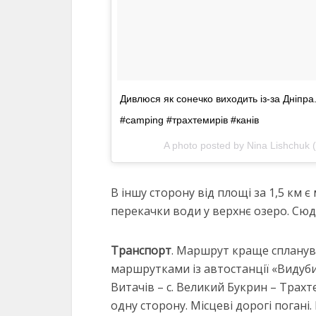
Дивлюся як сонечко виходить із-за Дніпра
#camping #трахтемирів #канів
A photo posted by Nina Lishchuk (
В іншу сторону від площі за 1,5 км 
перекачки води у верхнє озеро. Сюд
Транспорт
. Маршрут краще спланува
маршрутками із автостанції «Видубич
Витачів – с. Великий Букрин – Трахт
одну сторону. Місцеві дорогі погані.