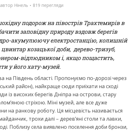
серпня...
автор
Нінель
819 перегляди
399 перегляди
527 перегляди
шохідну подорож на півострів Трахтемирів в
обачити заповідну природу вздовж берегів
ідро-акумулюючу електростанцію, колишній
 цвинтар козацької доби, дерево-тризуб,
онером-відлюдником і, якщо пощастить,
ти у його хату-музей.
ва на Південь області. Пропонуємо по-дорозі через
івський район), найкраще сюди приїхати на сході
и із високих берегів Дніпра на острови, стару
олом’яною стріхою. Міні музей, але все дуже
яни на ранкову роботу. Ця місцевість називається
йданчик, трохи далі – дерев’яні столи та лавки,
ді. Поблизу села виявлено поселення доби бронзи,