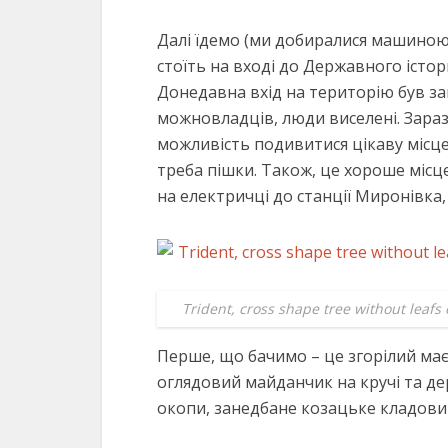
Далі їдемо (ми добиралися машиною)
стоїть на вході до Державного істо
Донедавна вхід на територію був з
можновладців, люди виселені. Зараз
можливість подивитися цікаву місцев
треба пішки. Також, це хороше міс
на електричці до станції Миронівка
Trident, cross shape tree without leafs
Перше, що бачимо – це згорілий маєт
оглядовий майданчик на кручі та дере
окопи, занедбане козацьке кладови