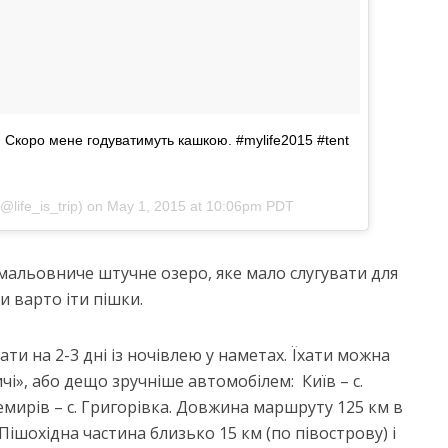
. Скоро мене годуватимуть кашкою. #mylife2015 #tent
@life_is_trip) on
May 1, 2015 at 10:06pm PDT
є мальовниче штучне озеро, яке мало слугувати для
и варто іти пішки.
ти на 2-3 дні із ночівлею у наметах. Їхати можна
і», або дещо зручніше автомобілем: Київ – с.
емирів – с. Григорівка. Довжина маршруту 125 км в
 Пішохідна частина близько 15 км (по півострову) і