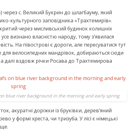
 через с. Великий Букрин до шлагбауму, який
рико-культурного заповідника «Трахтемирів».
акритий через мисливський будинок колишніх
 усе визнано власністю народу, тому з’явилася
ість. На півострові є дороги, але пересуватися тут
це для велосипедних мандрівок, добираються сюди
, а далі вздовж річки Росава до Трахтемирова
 on blue river background in the morning and early spring
ок, акуратні доріжки із бруківки, дерев’яний
во у формі хреста, чи тризуба. У лісі є німецькі
ще.