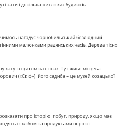
уті хати і декілька житлових будинків.
х чимось нагадує чорнобильський безлюдний
тінними малюнками радянських часів. Дерева тісно
у хату із щитом на стінах. Тут живе місцева
рович («Скіф»), його садиба – це музей козацької
вка до поїздки в
Пакуємо рюкзак дл
Азію
гірського походу
466 перегляди
748 перегляди
розказати про історію, побут, природу, якщо має
иходять із хлібом та продуктами першої