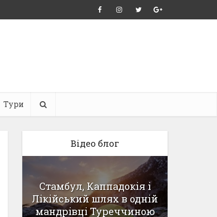
Тури
Відео блог
Стамбул, Каппадокія і
Дорога
Лікійський шлях в одній
зим
-1
мандрівці Туреччиною
Карп