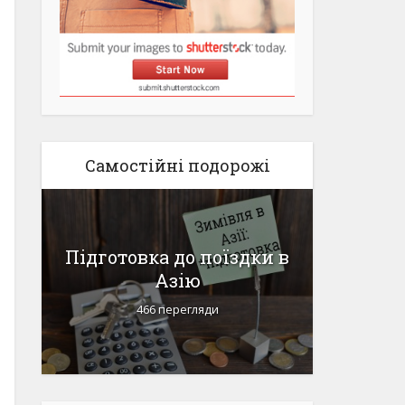
Самостійні подорожі
я
Підготовка до поїздки в
Пакує
Азію
гір
466 перегляди