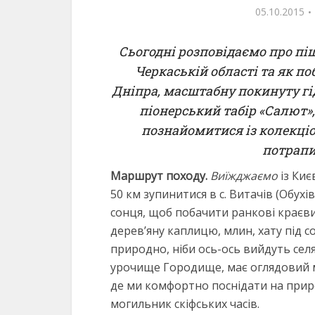
202 перегляди
05.10.2015
Сьогодні розповідаємо про пі
Черкаській області та як п
Дніпра, масштабну покинуту г
піонерський табір «Салют»,
познайомитися із колекці
потрапи
Маршрут походу.
Виїжджаємо
із Киє
50 км зупинитися в с. Витачів (Обух
сонця, щоб побачити ранкові краєвид
дерев’яну каплицю, млин, хату під с
природно, ніби ось-ось вийдуть сел
урочище Городище, має оглядовий ма
де ми комфортно поснідати на приро
могильник скіфських часів.