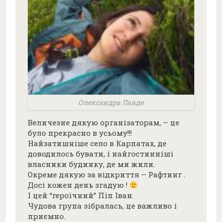
Олександра Ланде
Величезне дякую організаторам, – це
було прекрасно в усьому!!!
Найзатишніше село в Карпатах, де
доводилось бувати, і найгостинніші
власники будинку, де ми жили.
Окреме дякую за відкриття – Рафтинг .
Досі кожен день згадую !
І цей “героїчний” Піп Іван.
Чудова група зібралась, це важливо і
приємно.