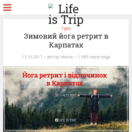
Тури
Зимовий йога ретрит в
Карпатах
13.10.2017
автор
Нінель
1 685 перегляди