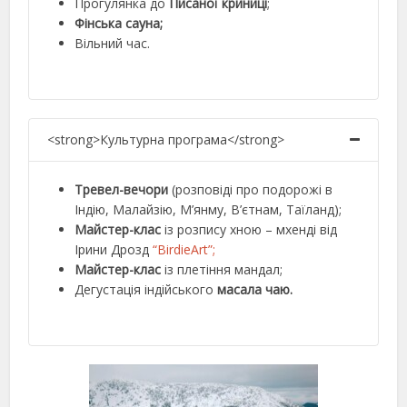
Прогулянка до
Писаної криниці
;
Фінська сауна;
Вільний час.
<strong>Культурна програма</strong>
Тревел-вечори
(розповіді про подорожі в
Індію, Малайзію, М’янму, В’єтнам, Таїланд);
Майстер-клас
із розпису хною – мхенді від
Ірини Дрозд
“BirdieArt”;
Майстер-клас
із плетіння мандал;
Дегустація індійського
масала чаю.