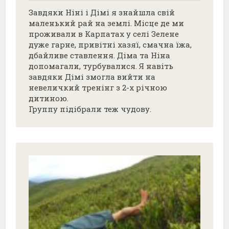
Завдяки Ніні і Дімі я знайшла свій
маленький рай на землі. Місце де ми
проживали в Карпатах у селі Зелене
дуже гарне, привітні хазяї, смачна їжа,
дбайливе ставлення. Діма та Ніна
допомагали, турбувалися. Я навіть
завдяки Дімі змогла вийти на
невеличкий тренінг з 2-х річною
дитиною.
Группу підібрали теж чудову.