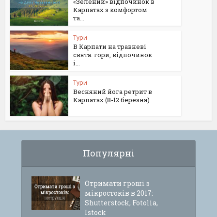
«Зелений» відпочинок в
Карпатах з комфортом
та...
Тури
В Карпати на травневі
свята: гори, відпочинок
і...
Тури
Весняний йога ретрит в
Карпатах (8-12 березня)
Популярні
Отримати гроші з
мікростоків в 2017:
Shutterstock, Fotolia,
Istock