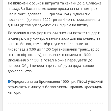
Не включені
особисті витрати та квитки до с. Славське
і назад. За бажання можливе проживання в номерах
напів люкс (доплата 500 грн за4 ночі), одномісне
поселення (доплата 1200 грн за 4 ночі), проживання із
дітьми (деталі узгоджуються), підйом на витягу.
Поселення
в комфортних 2-місних кімнатах “стандарт”
із санвузлом у номері, є велика зала для відпочинку та
занять йогою, кафе. Збір групи у с. Славське 30
листопада з 9:00 до 11:00 (організований трансфер до
готелю від вокзалу), поселення в номери о 13:00.
Виселення о 11:00, в готелі можна перебувати до
вечора. Обід і вечеря в день виїзду за додатковою
домовленістю.
Передоплата за бронювання 1000 грн.
Перші учасники
отримають кімнату із балкончиком і кращим краєвидом
на гори.