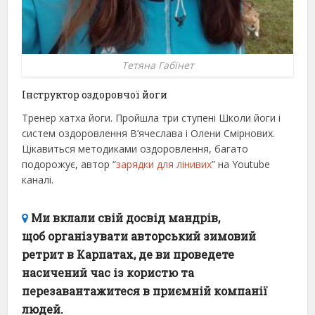
Тетяна Габінет
Інструктор оздоровчої йоги
Тренер хатха йоги. Пройшла три ступені Школи йоги і
систем оздоровлення В’ячеслава і Олени Смірнових.
Цікавиться методиками оздоровлення, багато
подорожує, автор “
зарядки для лінивих
” на Youtube
каналі.
Ми вклали свій досвід мандрів,
щоб організувати авторський зимовий
ретрит в Карпатах, де ви проведете
насичений час із користю та
перезавантажитеся в приємній компанії
людей.