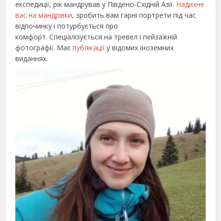
експедиції, рік мандрував у Південо-Східній Азії.
Надихне
вас на мандрівки
, зробить вам гарні портрети під час
відпочинку і потурбується про
комфорт. Спеціалізується на тревел і пейзажній
фотографії. Має
публікації
у відомих іноземних
виданнях.