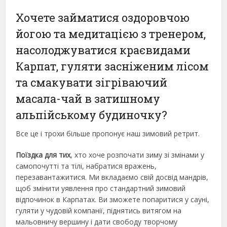
Хочете займатися оздоровчою
йогою та медитацією з тренером,
насолоджуватися краєвидами
Карпат, гуляти засніженим лісом
та смакувати зігріваючий
масала-чай в затишному
альпійському будиночку?
Все це і трохи більше пропонує наш зимовий ретрит.
Поїздка для тих
, хто хоче розпочати зиму зі змінами у
самопочутті та тілі, набратися вражень,
перезавантажитися. Ми вкладаємо свій досвід мандрів,
щоб змінити уявлення про стандартний зимовий
відпочинок в Карпатах. Ви зможете попаритися у сауні,
гуляти у чудовій компанії, піднятись витягом на
мальовничу вершину і дати свободу творчому