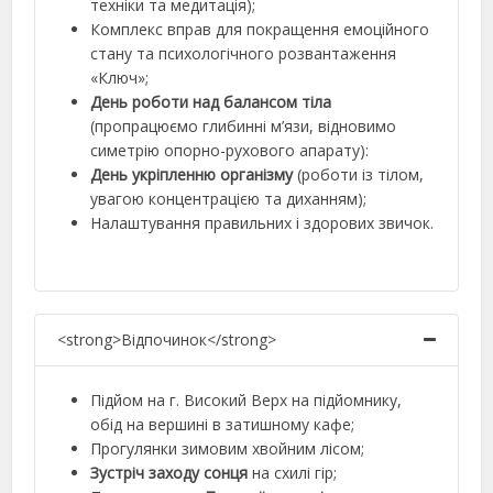
техніки та медитація);
Комплекс вправ для покращення емоційного
стану та психологічного розвантаження
«Ключ»;
День роботи над балансом тіла
(пропрацюємо глибинні м’язи, відновимо
симетрію опорно-рухового апарату):
День укріпленню організму
(роботи із тілом,
увагою концентрацією та диханням);
Налаштування правильних і здорових звичок.
<strong>Відпочинок</strong>
Підйом на г. Високий Верх на підйомнику,
обід на вершині в затишному кафе;
Прогулянки зимовим хвойним лісом;
Зустріч заходу сонця
на схилі гір;