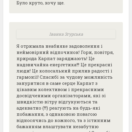
Було круто, хочу ще.
Іванка Згурська
Я отримала неабияке задоволення і
неймовірний відпочинок! Гори, повітря,
природа Карпат заряджають! Це
надзвичайна енергетика!!! Це прекрасні
люди! Це колосальний прилив радості і
гармонії! Спасибі за чудову можливість
зануритися в саме серце Карпат з
цікавим колективом і прекрасними
досвідченими організаторами, які зі
швидкістю вітру відгукуються та
адекватно (!!!) реагують на будь-які
побажання, з однаковою повагою
відносячись до кожного, та з істинним
бажанням влаштувати незабутню