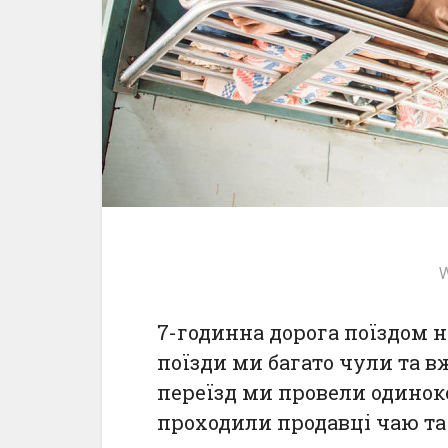
W
7-годинна дорога поїздом н
поїзди ми багато чули та в
переїзд ми провели одиноко
проходили продавці чаю та