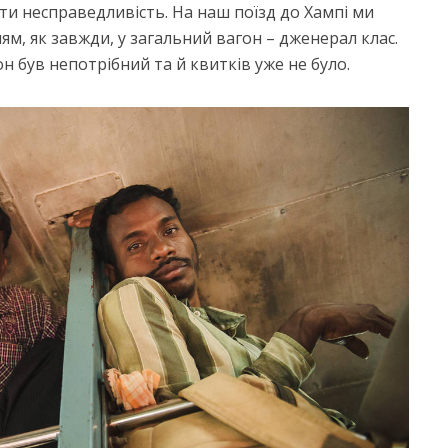
и несправедливість. На наш поїзд до Хампі ми
м, як завжди, у загальний вагон – дженерал клас.
он був непотрібний та й квитків уже не було.
вка до поїздки в
Пакуємо рюкзак дл
Азію
гірського походу
466 перегляди
748 перегляди