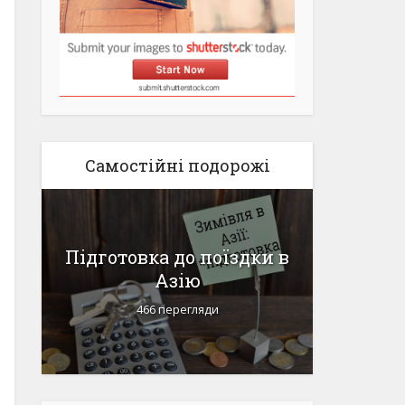
Самостійні подорожі
я
Підготовка до поїздки в
Пакує
Азію
гір
466 перегляди