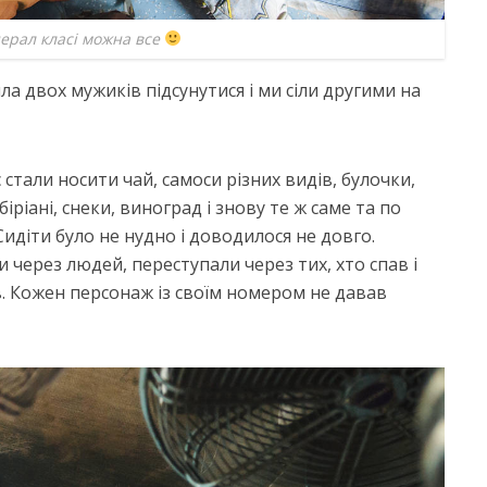
ерал класі можна все
а двох мужиків підсунутися і ми сіли другими на
стали носити чай, самоси різних видів, булочки,
 біріані, снеки, виноград і знову те ж саме та по
Сидіти було не нудно і доводилося не довго.
 через людей, переступали через тих, хто спав і
ів. Кожен персонаж із своїм номером не давав