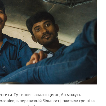
естити. Тут вони – аналог циган, бо можуть
оловіки, в переважній більшості, платили гроші за