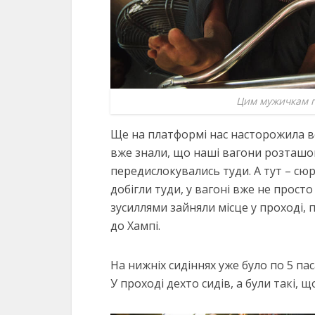
Цим мужичкам п
Ще на платформі нас насторожила вел
вже знали, що наші вагони розташова
передислокувались туди. А тут – сюр
добігли туди, у вагоні вже не просто
зусиллями зайняли місце у проході, 
до Хампі.
На нижніх сидіннях уже було по 5 пас
У проході дехто сидів, а були такі, 