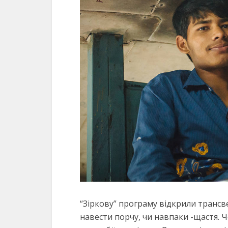
“Зіркову” програму відкрили трансв
навести порчу, чи навпаки -щастя. Ч