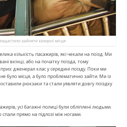
ощастило зайняти козирні місця
ика кількість пасажирів, які чекали на поїзд. Ми
ні вкінці, або на початку поїзда, тому
приз: дженерал клас у середині поїзду. Поки ми
 не було місця, а було проблематично зайти. Ми із
поставили рюкзаки та стали уявляти довгу поїздку
ажирів, усі багажні полиці були обліплені людьми.
що спали прямо на підлозі між ногами.