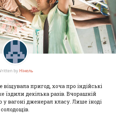
ritten by
Нінель
е віщувала пригод, хоча про індійські
же їздили декілька разів. Вчорашній
 у вагоні дженерал класу. Лише іноді
 солодощів.