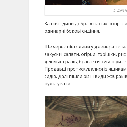
У джен
За півгодини добра «тьотя» попросил
одинарні бокові сидіння.
Ще через півгодини у дженерал клас 
закуски, салати, огірки, горішки, рис
декілька разів, браслети, сувеніри… 
Продавці протискувалися із ящиками
сидів. Далі пішли різні види жебрак
нудьгувати.