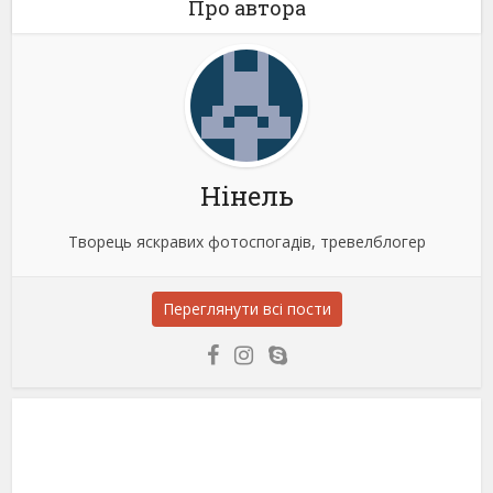
Про автора
Нінель
Творець яскравих фотоспогадів, тревелблогер
Переглянути всі пости