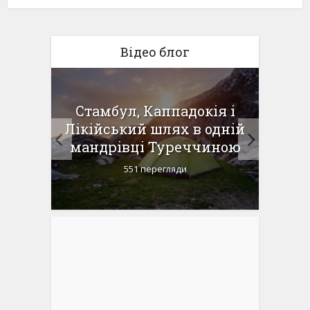
Відео блог
 в
Стамбул, Каппадокія і
Доро
ий
Лікійський шлях в одній
пня-1
мандрівці Туреччиною
Ка
551 перегляди