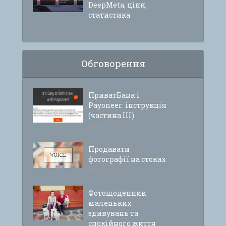
DeepMeta, ціни,
статистика
2 474 перегляди
Обговорення
ПриватБанк і
Payoneer: інструкція
(частина ІІІ)
16 коментарів
Продавати
фотографії на стоках
10 коментарів
Фотощоденник
маленьких
здивувань та
спокійного життя