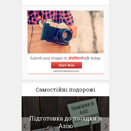
Самостійні подорожі
для
Підготовка до поїздки в
Па
ду
Азію
г