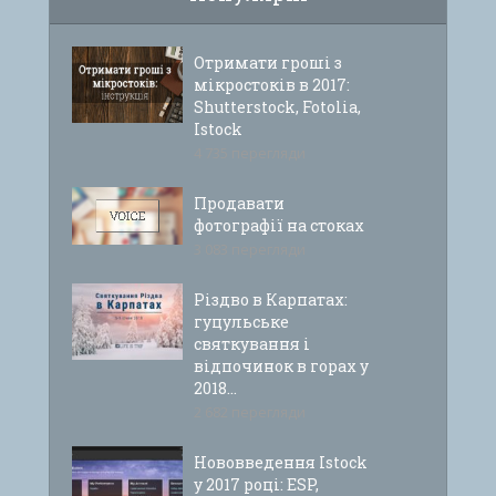
Отримати гроші з
мікростоків в 2017:
Shutterstock, Fotolia,
Istock
4 735 перегляди
Продавати
фотографії на стоках
3 083 перегляди
Різдво в Карпатах:
гуцульське
святкування і
відпочинок в горах у
2018...
2 682 перегляди
Нововведення Istock
у 2017 році: ESP,