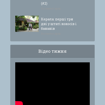
(#2)
9 коментарів
Керала: перші три
дні у штаті кокосів і
бананів
8 коментарів
Відео тижня